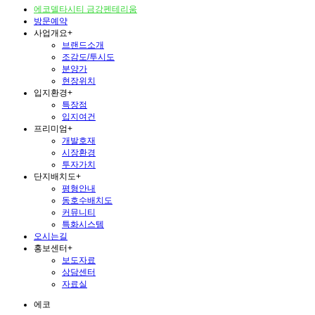
에코델타시티 금강펜테리움
방문예약
사업개요
+
브랜드소개
조감도/투시도
분양가
현장위치
입지환경
+
특장점
입지여건
프리미엄
+
개발호재
시장환경
투자가치
단지배치도
+
평형안내
동호수배치도
커뮤니티
특화시스템
오시는길
홍보센터
+
보도자료
상담센터
자료실
에코