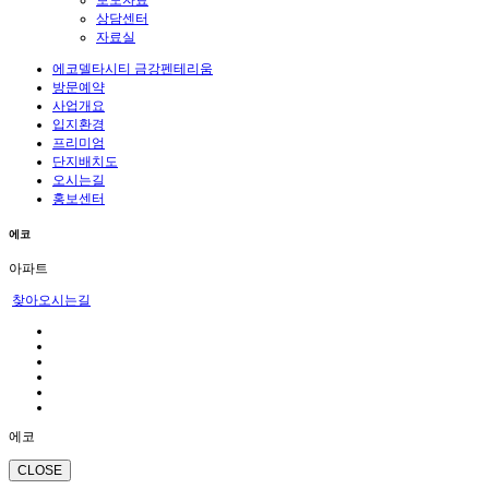
보도자료
상담센터
자료실
에코델타시티 금강펜테리움
방문예약
사업개요
입지환경
프리미엄
단지배치도
오시는길
홍보센터
에코
아파트
찾아오시는길
에코
CLOSE