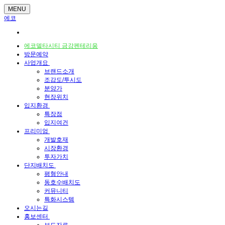
MENU
에코
에코델타시티 금강펜테리움
방문예약
사업개요
브랜드소개
조감도/투시도
분양가
현장위치
입지환경
특장점
입지여건
프리미엄
개발호재
시장환경
투자가치
단지배치도
평형안내
동호수배치도
커뮤니티
특화시스템
오시는길
홍보센터